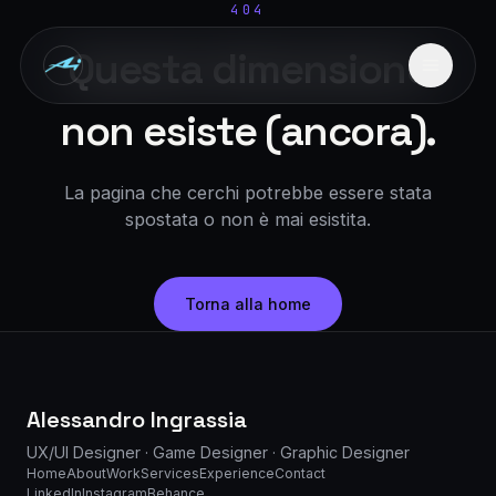
Designing Experiences Across Dimensions
404
Questa dimensione
non esiste (ancora).
La pagina che cerchi potrebbe essere stata
spostata o non è mai esistita.
Torna alla home
Alessandro Ingrassia
UX/UI Designer · Game Designer · Graphic Designer
Home
About
Work
Services
Experience
Contact
LinkedIn
Instagram
Behance