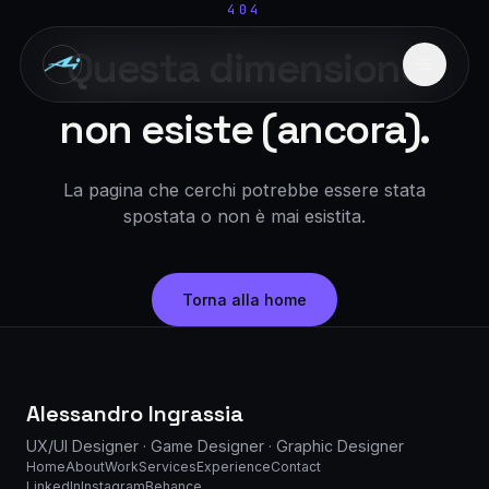
Designing Experiences Across Dimensions
404
Questa dimensione
non esiste (ancora).
La pagina che cerchi potrebbe essere stata
spostata o non è mai esistita.
Torna alla home
Alessandro Ingrassia
UX/UI Designer · Game Designer · Graphic Designer
Home
About
Work
Services
Experience
Contact
LinkedIn
Instagram
Behance